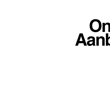
On
Aan
Vind de auto van
-
met garan