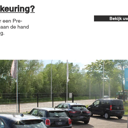
okeuring?
Bekijk u
r een Pre-
 aan de hand
ag.