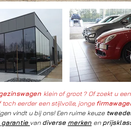
gezinswagen
klein of groot ? Of zoekt u ee
 toch eerder een stijlvolle, jonge
firmawage
igen vindt u bij ons! Een ruime keuze
tweede
 garantie
van
diverse
merken
en
prijskla