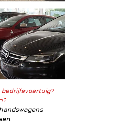
n
bedrijfsvoertuig
?
n
?
handswagens
ssen
.