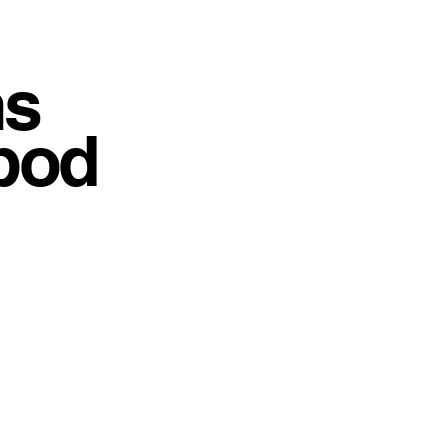
s
Afs
bod
Ga
 uw dromen
Maak hier uw a
komen bezichti
tie
-
Wij herstellen uw